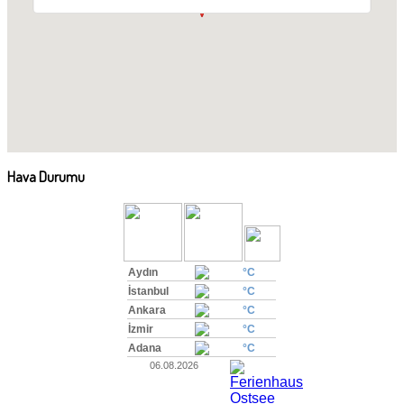
Hava Durumu
Aydın
°C
İstanbul
°C
Ankara
°C
İzmir
°C
Adana
°C
06.08.2026